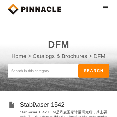
My tickets
Submit ticket
DFM
Login
Home
>
Catalogs & Brochures
>
DFM
Stabiλaser 1542
Stabiλaser 1542 DFM是丹麦国家计量研究所，其主要