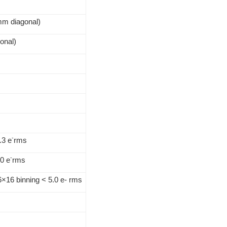
m diagonal)
onal)
-
.3 e
rms
-
0 e
rms
6×16 binning < 5.0 e- rms