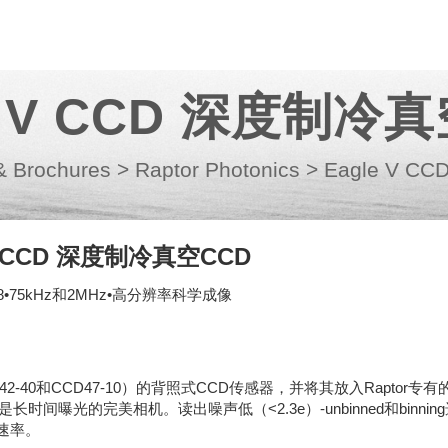
e V CCD 深度制冷
& Brochures
>
Raptor Photonics
>
Eagle V 
 V CCD 深度制冷真空CCD
2048•75kHz和2MHz•高分辨率科学成像
-40和CCD47-10）的背照式CCD传感器，并将其放入Raptor专有
V是长时间曝光的完美相机。读出噪声低（<2.3e）-unbinned和binnin
出速率。