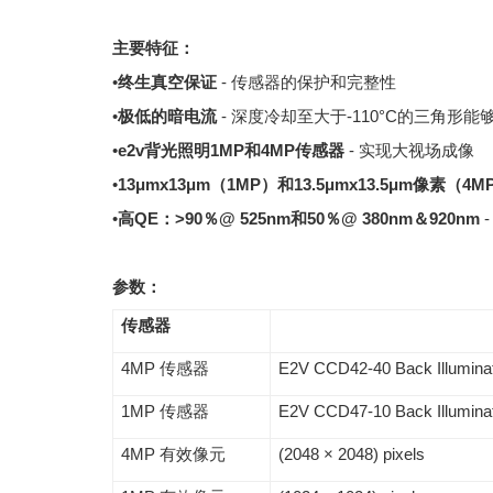
主要特征：
•
终生真空保证
- 传感器的保护和完整性
•
极低的暗电流
- 深度冷却至大于-110°C的三角形
•
e2v背光照明1MP和4MP传感器
- 实现大视场成像
•
13μmx13μm（1MP）和13.5μmx13.5μm像素（4M
•
高
QE：>90％@ 525nm和50％@ 380nm＆920nm
参数：
传感器
4MP 传感器
E2V CCD42-40 Back Illumina
1MP 传感器
E2V CCD47-10 Back Illumina
4MP 有效像元
(2048 × 2048) pixels