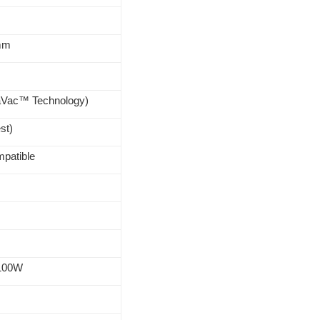
5mm
ntaVac™ Technology)
st)
mpatible
100W