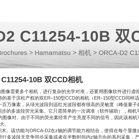
D2 C11254-10B 
Brochures
>
Hamamatsu
>
相机
>
ORCA-D2 C
 C11254-10B 双CCD相机
的图像需要多个相机，进行复杂的光学对准，还要用图像软件进行虚
的基于滨松产权的双ER–150型CCD的相机（ER–150型CCD同样
有一百万像素，从绿光波段到远红光波段都有很高的灵敏度（峰值量子
确同步的多波段荧光采集。它只需简单的一次调准（软件辅助），相机
准的图像对。由于不同的荧光素经常产生亮度不同的信号，因此该相机
大。
积木。该功能与ORCA-D2在z轴的调节能力相结合，使得在每个显微
地进行多波段无竞争同步采集或者在半数时间内z轴方向的系列采集，