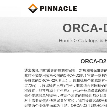
ORCA-
Home
>
Catalogs & 
ORCA-D2
通常来说,同时采集两幅调准完美、对焦和曝光准确
此时不如使用滨松公司的ORCA-D2吧！它是一款独特
受推崇的ORCA-R2相机上）。该相机每个传感器
过70%），读出噪声只有8电子，非常适合时间精
准设置，非常有助于产生在x、y和z坐标单像素配
每个传感器单独曝光，使两个通道的信噪比都达到最
对于需要多焦面快速采集的实验，我们提供50/50光
采集两个图像平面成为可能。ORCA-D2可以轻松